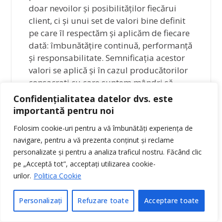
doar nevoilor și posibilităților fiecărui
client, ci și unui set de valori bine definit
pe care îl respectăm și aplicăm de fiecare
dată: îmbunătățire continuă, performanță
și responsabilitate. Semnificația acestor
valori se aplică și în cazul producătorilor
consacrați cu care suntem mândri să
colaborăm, unul dintre aceștia fiind
Confidențialitatea datelor dvs. este
compania Stryker. Stryker Corporation
importantă pentru noi
este cunoscută ca fiind un adevărat lider
Folosim cookie-uri pentru a vă îmbunătăți experiența de
în domeniul tehnologiei medicale, fiind
navigare, pentru a vă prezenta conținut și reclame
prezent pe scena internațională de peste
personalizate și pentru a analiza traficul nostru. Făcând clic
80 de ani și oferind un vast portofoliu de
pe „Acceptă tot”, acceptați utilizarea cookie-
soluții desemnate mediului spitalicesc.
urilor.
Politica Cookie
Acestea sunt recunoscute pentru
performanța și versatilitatea lor,
Personalizați
Refuzare toate
Acceptare toate
compania dedicându-se mereu asupra
elementului de noutate pentru fiecare