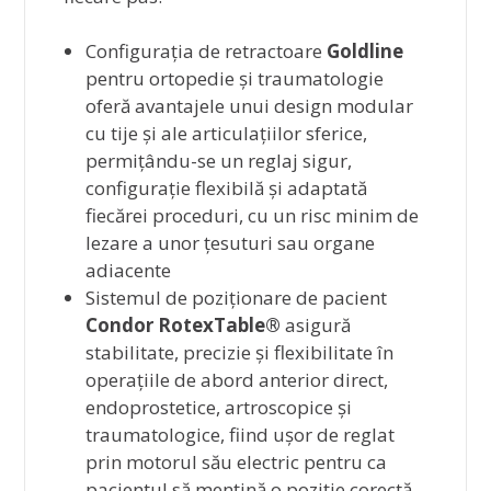
Configurația de retractoare
Goldline
pentru ortopedie și traumatologie
oferă avantajele unui design modular
cu tije și ale articulațiilor sferice,
permițându-se un reglaj sigur,
configurație flexibilă și adaptată
fiecărei proceduri, cu un risc minim de
lezare a unor țesuturi sau organe
adiacente
Sistemul de poziționare de pacient
Condor RotexTable
®
asigură
stabilitate, precizie și flexibilitate în
operațiile de abord anterior direct,
endoprostetice, artroscopice și
traumatologice, fiind ușor de reglat
prin motorul său electric pentru ca
pacientul să mențină o poziție corectă