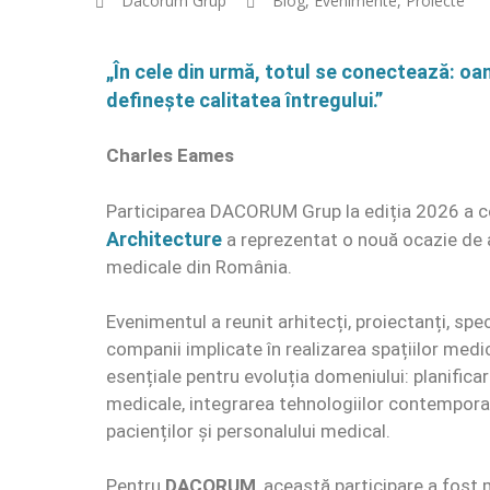
Dacorum Grup
Blog
,
Evenimente
,
Proiecte
„În cele din urmă, totul se conectează: oam
definește calitatea întregului.”
Charles Eames
Participarea DACORUM Grup la ediția 2026 a c
Architecture
a reprezentat o nouă ocazie de a 
medicale din România.
Evenimentul a reunit arhitecți, proiectanți, spec
companii implicate în realizarea spațiilor medi
esențiale pentru evoluția domeniului: planificare
medicale, integrarea tehnologiilor contemporan
pacienților și personalului medical.
Pentru
DACORUM
, această participare a fost