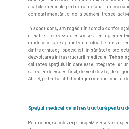
spațiile medicale performante apar atunci când
compartimentări, ci de la oameni, trasee, activit
În acest sens, am regăsit în temele conferinței
noastre: trecerea de la concept la implementare
modului în care spațiul va fi folosit zi de zi. 
dintre arhitecți, specialiști în sănătate, proiec
dezvoltarea infrastructurii medicale.
Tehnolog
calitatea spațiului în care este integrate, iar
corectă, de acces facil, de vizibilitate, de ergo
Altfel, potențialul tehnologic rămâne limitat de 
Spațiul medical ca infrastructură pentru de
Pentru noi, concluzia principală a acestei exper