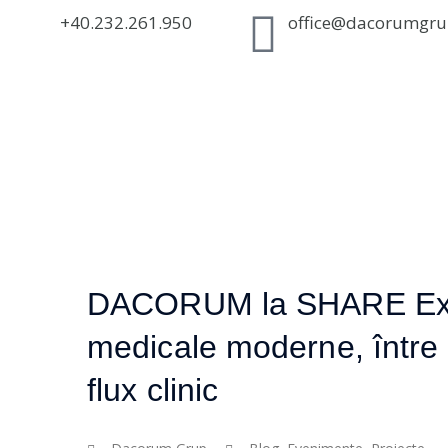
+40.232.261.950
office@dacorumgru
DACORUM la SHARE Exper
medicale moderne, între a
flux clinic