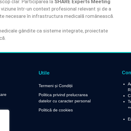
cop clar. Participarea la
SHARE Experts Meeting
viziune într-un context profesional relevant și de a
ate necesare în infrastructura medicală românească.
 medicale gândite ca sisteme integrate, proiectate
că.
Utile
Con
A
Termeni și Condiții
R
tare
Politica privind prelucrarea
C
datelor cu caracter personal
T
+
Politică de cookies
E