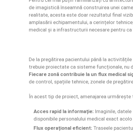
Pentru cei mai puțin familiarizați cu arhitectur
de imagistică înseamnă construirea unei camere
realitate, acesta este doar rezultatul final viz
amplasării echipamentului, a cerințelor tehnice, 
medical și a infrastructurii necesare pentru c
De la pregătirea pacientului până la activități
trebuie proiectate ca sisteme funcționale, nu
Fiecare zonă contribuie la un flux medical sig
de control, spațiile tehnice, zonele de pregătir
În acest tip de proiect, amenajarea urmărește t
Acces rapid la informație:
Imaginile, datele 
disponibile personalului medical exact acol
Flux operațional eficient:
Traseele pacientul