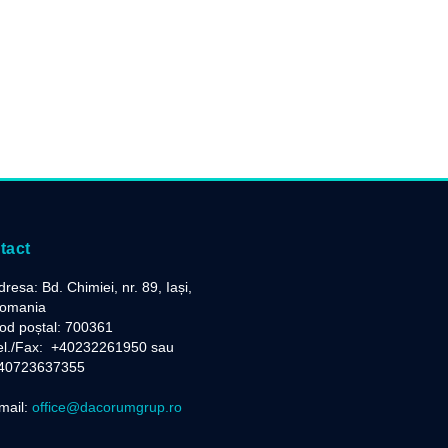
tact
dresa: Bd. Chimiei, nr. 89, Iași,
omania
od poștal: 700361
el./Fax:
+40232261950 sau
40723637355
mail:
office@dacorumgrup.ro