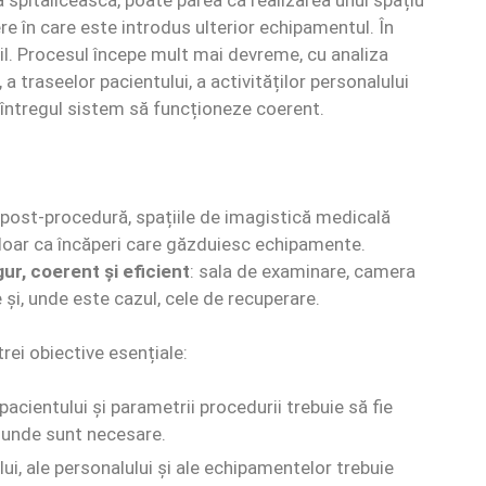
a spitalicească, poate părea că realizarea unui spațiu
 în care este introdus ulterior echipamentul. În
ibil. Procesul începe mult mai devreme, cu analiza
a traseelor pacientului, a activităților personalului
a întregul sistem să funcționeze coerent.
le post-procedură, spațiile de imagistică medicală
 doar ca încăperi care găzduiesc echipamente.
ur, coerent și eficient
: sala de examinare, camera
e și, unde este cazul, cele de recuperare.
rei obiective esențiale:
pacientului și parametrii procedurii trebuie să fie
o unde sunt necesare.
ui, ale personalului și ale echipamentelor trebuie