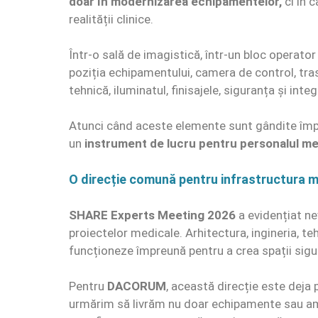
doar în modernizarea echipamentelor,
ci în 
realității clinice.
Într-o sală de imagistică, într-un bloc operator
poziția echipamentului, camera de control, tras
tehnică, iluminatul, finisajele, siguranța și int
Atunci când aceste elemente sunt gândite împre
un
instrument de lucru pentru personalul me
O direcție comună pentru infrastructura 
SHARE Experts Meeting 2026
a evidențiat ne
proiectelor medicale. Arhitectura, ingineria, te
funcționeze împreună pentru a crea spații sigure
Pentru
DACORUM
, această direcție este deja 
urmărim să livrăm nu doar echipamente sau amen