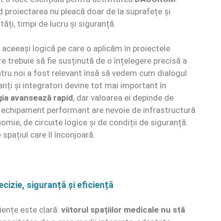
 proiectarea nu pleacă doar de la suprafețe și
ăți, timpi de lucru și siguranță.
 aceeași logică pe care o aplicăm în proiectele
 trebuie să fie susținută de o înțelegere precisă a
Pentru noi a fost relevant însă să vedem cum dialogul
tanți și integratori devine tot mai important în
ia avansează rapid
, dar valoarea ei depinde de
 un echipament performant are nevoie de infrastructură
nomie, de circuite logice și de condiții de siguranță.
spațiul care îl înconjoară.
cizie, siguranță și eficiență
iențe este clară:
viitorul spațiilor medicale nu stă