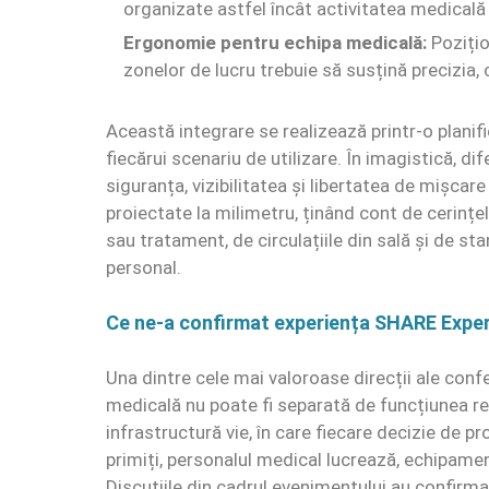
organizate astfel încât activitatea medicală
Ergonomie pentru echipa medicală:
Pozițio
zonelor de lucru trebuie să susțină precizia, c
Această integrare se realizează printr-o planif
fiecărui scenariu de utilizare. În imagistică, di
siguranța, vizibilitatea și libertatea de mișcar
proiectate la milimetru, ținând cont de cerințe
sau tratament, de circulațiile din sală și de s
personal.
Ce ne-a confirmat experiența SHARE Expe
Una dintre cele mai valoroase direcții ale conf
medicală nu poate fi separată de funcțiunea real
infrastructură vie, în care fiecare decizie de p
primiți, personalul medical lucrează, echipament
Discuțiile din cadrul evenimentului au confirma