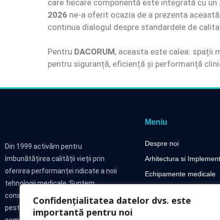
care fiecare componentă este integrată cu un s
2026
ne-a oferit ocazia de a prezenta această 
continua dialogul despre standardele de calit
Pentru
DACORUM
, aceasta este calea: spații
pentru siguranță, eficiență și performanță clini
Meniu
Despre noi
Din 1999 activăm pentru
îmbunătățirea calității vieții prin
Arhitectura si Implemen
oferirea performanței ridicate a noii
Echipamente medicale
tehnologii medicale. Suntem
Gaze și fluide medicale
consultant calificat cu experiență de
Confidențialitatea datelor dvs. este
Portofoliu
peste 20 de ani în oferirea soluțiilor
importantă pentru noi
Blog