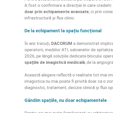
A fost o confirmare a direcției în care credem
doar prin echipamente avansate
, ci prin con
infrastructură și flux clinic.
De la echipament la spațiu funcțional
În anii trecuți,
DACORUM
a demonstrat implicar
operatorii, mediilor ATI, saloanelor de spitaliz
2026, pe lângă soluțiile dedicate blocului opera
spațiile de imagistică medicală
, de la angiogr
Această alegere reflectă o realitate tot mai i
imagistica nu mai poate fi privită doar ca o zon
diagnostic, tratament, decizie clinică și flux op
Gândim spațiile, nu doar echipamentele