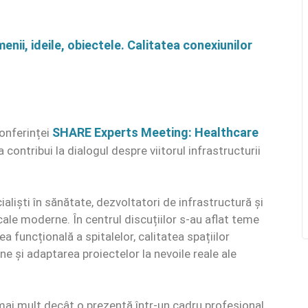
enii, ideile, obiectele. Calitatea conexiunilor
SHARE Experts Meeting: Healthcare
onferinței
contribui la dialogul despre viitorul infrastructurii
ialiști în sănătate, dezvoltatori de infrastructură și
cale moderne. În centrul discuțiilor s-au aflat teme
a funcțională a spitalelor, calitatea spațiilor
e și adaptarea proiectelor la nevoile reale ale
 mai mult decât o prezență într-un cadru profesional.