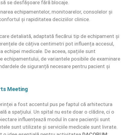
 să se desfășoare fără blocaje.
narea echipamentelor, monitoarelor, consolelor și
onfortul și rapiditatea deciziilor clinice.
icare detaliată, adaptată fiecărui tip de echipament și
ferențele de câțiva centimetri pot influența accesul,
e a echipei medicale. De aceea, spațiile sunt
le echipamentului, de variantele posibile de examinare
tandardele de siguranță necesare pentru pacient și
rts Meeting
erinței a fost accentul pus pe faptul că arhitectura
ă a spațiului. Un spital nu este doar o clădire, ci o
roiectare influențează modul în care pacienții sunt
ele sunt utilizate și serviciile medicale sunt livrate.
t o idee esențială pentru activitatea
DACORUM
: