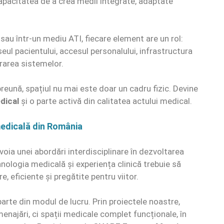
capacitatea de a crea medii integrate, adaptate
 sau într-un mediu ATI, fiecare element are un rol:
eul pacientului, accesul personalului, infrastructura
egrarea sistemelor.
ună, spațiul nu mai este doar un cadru fizic. Devine
dical
și o parte activă din calitatea actului medical.
medicală din România
voia unei abordări interdisciplinare în dezvoltarea
hnologia medicală și experiența clinică trebuie să
, eficiente și pregătite pentru viitor.
parte din modul de lucru. Prin proiectele noastre,
ajări, ci spații medicale complet funcționale, în