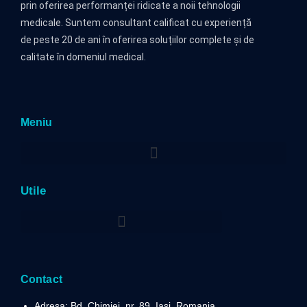
prin oferirea performanței ridicate a noii tehnologii
medicale. Suntem consultant calificat cu experiență
de peste 20 de ani în oferirea soluțiilor complete și de
calitate în domeniul medical.
Meniu
Utile
Politica privind prelucrarea datelor cu caracter personal
Contact
Adresa: Bd. Chimiei, nr. 89, Iași, Romania