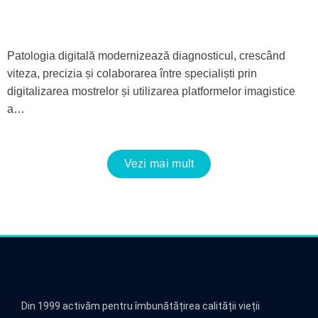
Patologia digitală modernizează diagnosticul, crescând
viteza, precizia și colaborarea între specialiști prin
digitalizarea mostrelor și utilizarea platformelor imagistice
a…
Vezi mai mult
Din 1999 activăm pentru îmbunătățirea calității vieții