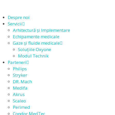
Despre noi
Servicii
Arhitectură și Implementare
Echipamente medicale
Gaze și fluide medicale
Soluțiile Oxyone
Modul Technik
Parteneri
Philips
Stryker
DR. Mach
Medifa
Akrus
Scaleo
Perimed
Condor MedTec