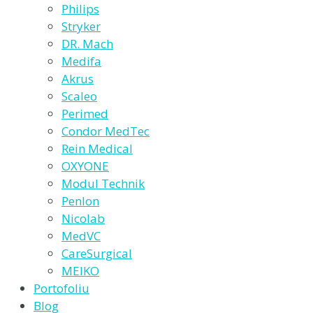
Philips
Stryker
DR. Mach
Medifa
Akrus
Scaleo
Perimed
Condor MedTec
Rein Medical
OXYONE
Modul Technik
Penlon
Nicolab
MedVC
CareSurgical
MEIKO
Portofoliu
Blog