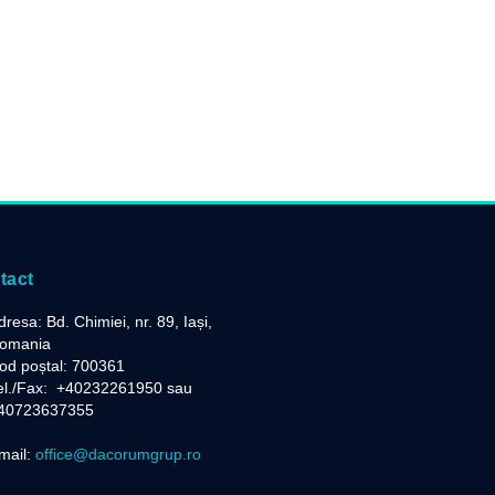
tact
dresa: Bd. Chimiei, nr. 89, Iași,
omania
od poștal: 700361
el./Fax:
+40232261950 sau
40723637355
mail:
office@dacorumgrup.ro