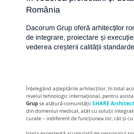
România
Dacorum Grup oferă arhitecților ro
de integrare, proiectare și execuție
vederea creșterii calității standard
Înțelegând așteptările arhitecților, în total ac
nivelul tehnologic internațional, pentru asist
Grup
se alătură comunității
SHARE Architect
din domeniul medical, atât cu soluții integrat
curate – indiferent de funcțiunea lor, cât și 
Vasta experiență acumulată de personalul speci