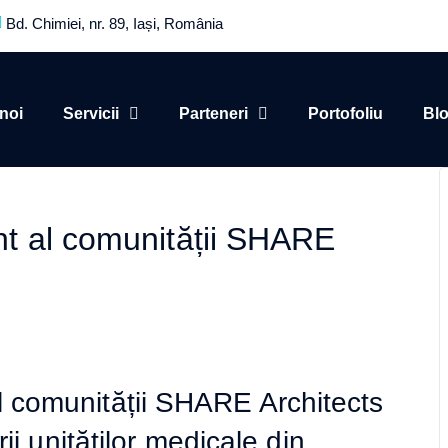
Bd. Chimiei, nr. 89, Iași, România
noi
Servicii
Parteneri
Portofoliu
Bl
t al comunității SHARE
 comunității SHARE Architects
rii unităților medicale din