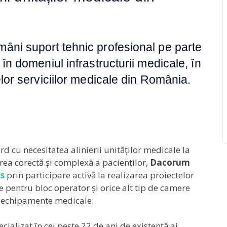
mâni suport tehnic profesional pe parte
 în domeniul infrastructurii medicale, în
elor serviciilor medicale din România.
ord cu necesitatea alinierii unităților medicale la
area corectă și complexă a pacienților,
Dacorum
s
prin participare activă la realizarea proiectelor
e pentru bloc operator și orice alt tip de camere
cu echipamente medicale.
alizat în cei peste 22 de ani de existență ai