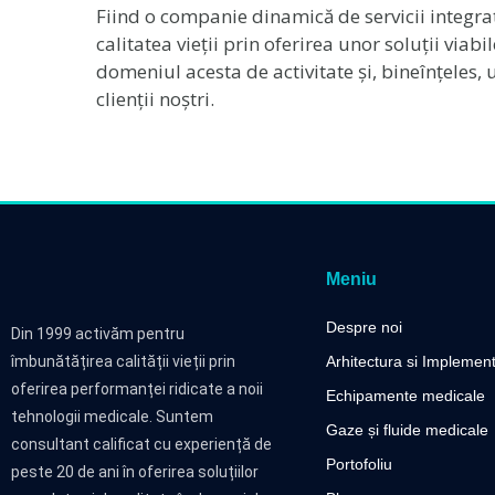
Fiind o companie dinamică de servicii integrat
calitatea vieții prin oferirea unor soluții viab
domeniul acesta de activitate și, bineînțeles,
clienții noștri.
Meniu
Despre noi
Din 1999 activăm pentru
îmbunătățirea calității vieții prin
Arhitectura si Implemen
oferirea performanței ridicate a noii
Echipamente medicale
tehnologii medicale. Suntem
Gaze și fluide medicale
consultant calificat cu experiență de
Portofoliu
peste 20 de ani în oferirea soluțiilor