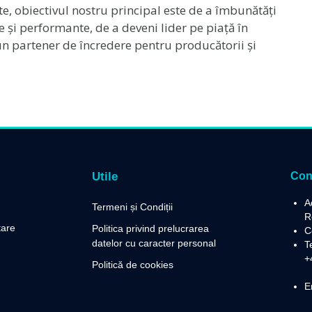
e, obiectivul nostru principal este de a îmbunătăți
ile și performante, de a deveni lider pe piață în
 un partener de încredere pentru producătorii și
Utile
Con
A
Termeni și Condiții
R
tare
Politica privind prelucrarea
C
datelor cu caracter personal
T
+
Politică de cookies
E