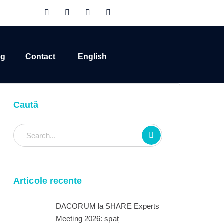
og
Contact
English
Caută
Articole recente
DACORUM la SHARE Experts
Meeting 2026: spaț