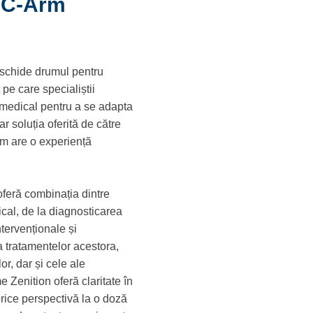
e C-Arm
deschide drumul pentru
pe care specialiștii
t medical pentru a se adapta
r soluția oferită de către
rm are o experiență
oferă combinația dintre
dical, de la diagnosticarea
ntervenționale și
a tratamentelor acestora,
or, dar și cele ale
 Zenition oferă claritate în
orice perspectivă la o doză