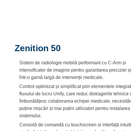
Zenition 50
Sistem de radiologie mobilă performant cu C-Arm și
intensificator de imagine pentru garantarea preciziei și
într-o gamă largă de intervenții medicale.
Control optimizat și simplificat prin elementele integra
fluxului de lucru Unify, care reduc distragerile tehnice 
îmbunătățesc colaborarea echipei medicale, necesitâ
puține mișcări și mai puțini utilizatori pentru instalarea
sistemului.
Consolă de comandă cu touchscreen și interfață intuit