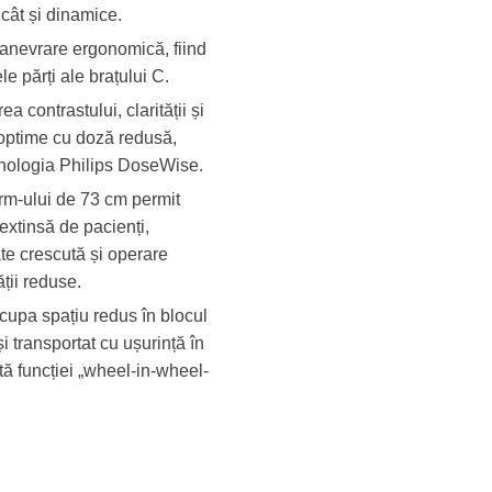
 cât și dinamice.
anevrare ergonomică, fiind
e părți ale brațului C.
 contrastului, clarității și
 optime cu doză redusă,
hnologia Philips DoseWise.
rm-ului de 73 cm permit
extinsă de pacienți,
ate crescută și operare
ății reduse.
upa spațiu redus în blocul
i transportat cu ușurință în
tă funcției „wheel-in-wheel-