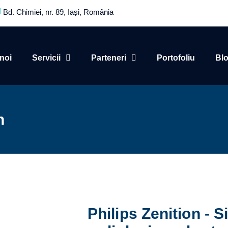
Bd. Chimiei, nr. 89, Iași, România
noi
Servicii
Parteneri
Portofoliu
Bl
n
Philips Zenition - 