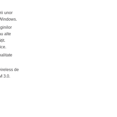
rii unor
i Windows.
ginilor
u alte
it.
ice.
alitate
wireless de
M 3.0.