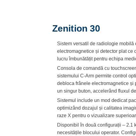
Zenition 30
Sistem versatil de radiologie mobilă
electromagnetice și detector plat ce o
lucru îmbunătățit pentru echipa medi
Consola de comandă cu touchscreen 
sistemului C-Arm permite control opti
debloca frânele electromagnetice și
un singur buton, accelerând fluxul de
Sistemul include un mod dedicat pacie
optimizând dozajul și calitatea imagin
raze X pentru o vizualizare superioar
Disponibil în două configurații – 2.1
necesitățile blocului operator. Confi