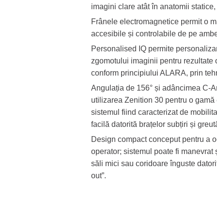
imagini clare atât în anatomii statice,
Frânele electromagnetice permit o m
accesibile și controlabile de pe ambel
Personalised IQ permite personalizarea
zgomotului imaginii pentru rezultate
conform principiului ALARA, prin te
Angulația de 156° și adâncimea C-A
utilizarea Zenition 30 pentru o gamă 
sistemul fiind caracterizat de mobilit
facilă datorită brațelor subțiri și greut
Design compact conceput pentru a oc
operator; sistemul poate fi manevrat ș
săli mici sau coridoare înguste datori
out”.