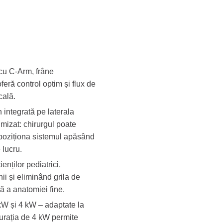
 cu C-Arm, frâne
feră control optim și flux de
cală.
integrată pe laterala
mizat: chirurgul poate
 poziționa sistemul apăsând
 lucru.
nților pediatrici,
ii și eliminând grila de
ă a anatomiei fine.
 kW și 4 kW – adaptate la
gurația de 4 kW permite