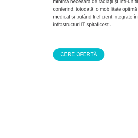
minimă necesară de radiații și într-un t
conferind, totodată, o mobilitate optimă
medical și putând fi eficient integrate în
infrastructuri IT spitalicești.
CERE OFERTĂ