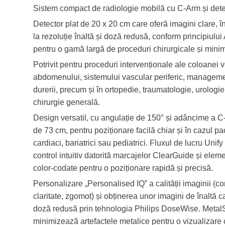
Sistem compact de radiologie mobilă cu C-Arm și detec
Detector plat de 20 x 20 cm care oferă imagini clare, în
la rezoluție înaltă și doză redusă, conform principiulu
pentru o gamă largă de proceduri chirurgicale și minim
Potrivit pentru proceduri intervenționale ale coloanei v
abdomenului, sistemului vascular periferic, manageme
durerii, precum și în ortopedie, traumatologie, urologie
chirurgie generală.
Design versatil, cu angulație de 150° și adâncime a C
de 73 cm, pentru poziționare facilă chiar și în cazul pac
cardiaci, bariatrici sau pediatrici. Fluxul de lucru Unify
control intuitiv datorită marcajelor ClearGuide și elem
color-codate pentru o poziționare rapidă și precisă.
Personalizare „Personalised IQ” a calității imaginii (co
claritate, zgomot) și obținerea unor imagini de înaltă ca
doză redusă prin tehnologia Philips DoseWise. Metal
minimizează artefactele metalice pentru o vizualizare 