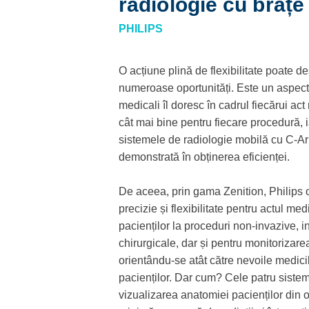
radiologie cu braț
PHILIPS
O acțiune plină de flexibilitate poate 
numeroase oportunități. Este un aspect 
medicali îl doresc în cadrul fiecărui ac
cât mai bine pentru fiecare procedură, ia
sistemele de radiologie mobilă cu C-A
demonstrată în obținerea eficienței.
De aceea, prin gama Zenition, Philips 
precizie și flexibilitate pentru actul me
pacienților la proceduri non-invazive, i
chirurgicale, dar și pentru monitorizare
orientându-se atât către nevoile medicil
pacienților. Dar cum? Cele patru sisteme
vizualizarea anatomiei pacienților din 