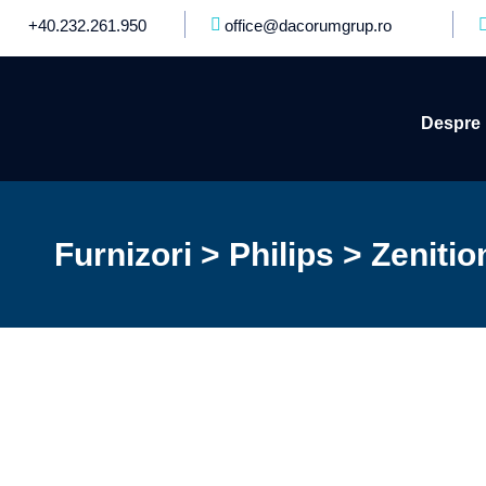
+40.232.261.950
office@dacorumgrup.ro
Despre 
Furnizori > Philips > Zenitio