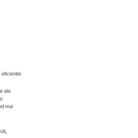
 eficienței
te ale
și
nd mai
ivă,