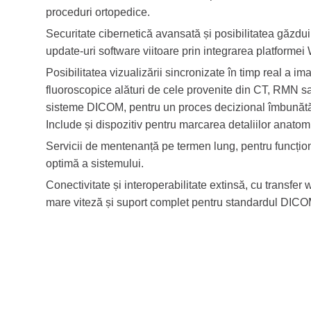
proceduri ortopedice.
Securitate cibernetică avansată și posibilitatea găzdui
update-uri software viitoare prin integrarea platforme
Posibilitatea vizualizării sincronizate în timp real a ima
fluoroscopice alături de cele provenite din CT, RMN sa
sisteme DICOM, pentru un proces decizional îmbunătăț
Include și dispozitiv pentru marcarea detaliilor anatom
Servicii de mentenanță pe termen lung, pentru funcțion
optimă a sistemului.
Conectivitate și interoperabilitate extinsă, cu transfer 
mare viteză și suport complet pentru standardul DICO