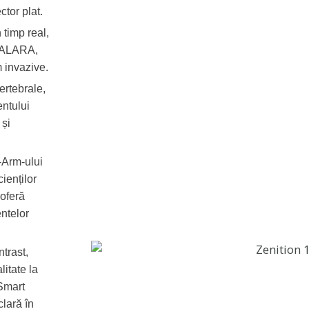
tor plat.
 timp real,
i ALARA,
 invazive.
ertebrale,
ntului
 și
-Arm-ului
ienților
 oferă
entelor
ntrast,
litate la
Smart
clară în