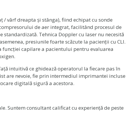
 / vârf dreapta și stânga), fiind echipat cu sonde
 compresorului de aer integrat, facilitând procesul de
fie standardizată. Tehnica Doppler cu laser nu necesită
asemenea, presiunile foarte scăzute la pacienții cu CLI.
 funcției capilare a pacientului pentru evaluarea
oxigen.
față intuitivă ce ghidează operatorul la fiecare pas în
st are nevoie, fie prin intermediul imprimantei incluse
tocare digitală sigură a acestora.
ale. Suntem consultant calificat cu experiență de peste