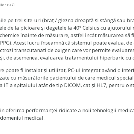
ilor cu CLI
pe trei site-uri (braț / glezna dreaptă și stângă sau braț
le de la picioare și degetele la 40° Celsius cu ajutorului
 ischemice înainte de măsurare, astfel încât măsurarea să 
 (PPG). Acest lucru înseamnă că sistemul poate evalua, de 
trozi transcutanati de oxigen care vor permite evaluarea
 și, de asemenea, evaluarea tratamentului hiperbaric cu 
poate fi instalat și utilizat, PC-ul integrat având o inter
ate cu măsurătorile pacientului de care medicul speciali
a IT a spitalului atât de tip DICOM, cat și HL7, pentru o s
rin oferirea performanței ridicate a noii tehnologii medic
în domeniul medical.