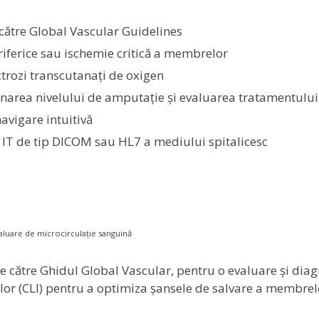
către Global Vascular Guidelines
periferice sau ischemie critică a membrelor
ctrozi transcutanați de oxigen
inarea nivelului de amputație și evaluarea tratamentului
navigare intuitivă
ra IT de tip DICOM sau HL7 a mediului spitalicesc
luare de microcirculație sanguină
 către Ghidul Global Vascular, pentru o evaluare și diagn
lor (CLI) pentru a optimiza șansele de salvare a membrelo