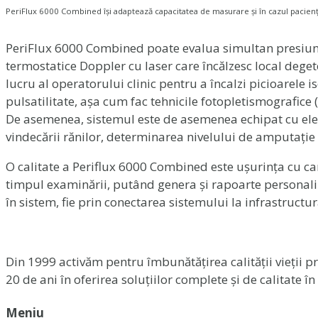
PeriFlux 6000 Combined își adaptează capacitatea de masurare și în cazul pacienț
PeriFlux 6000 Combined poate evalua simultan presiunile 
termostatice Doppler cu laser care încălzesc local degete
lucru al operatorului clinic pentru a încalzi picioarele
pulsatilitate, așa cum fac tehnicile fotopletismografice
De asemenea, sistemul este de asemenea echipat cu elec
vindecării rănilor, determinarea nivelului de amputație
O calitate a Periflux 6000 Combined este ușurința cu care 
timpul examinării, putând genera și rapoarte personaliz
în sistem, fie prin conectarea sistemului la infrastructur
Din 1999 activăm pentru îmbunătățirea calității vieții p
20 de ani în oferirea soluțiilor complete și de calitate 
Meniu