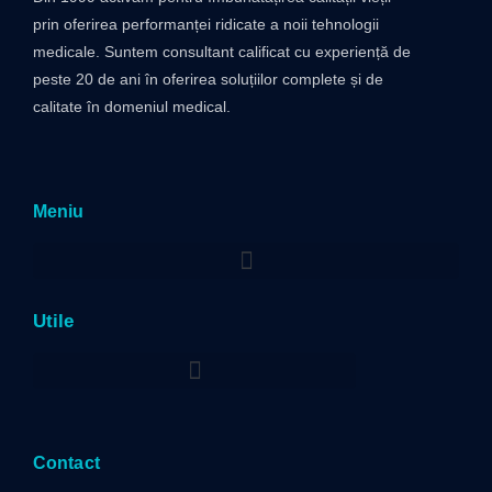
prin oferirea performanței ridicate a noii tehnologii
medicale. Suntem consultant calificat cu experiență de
peste 20 de ani în oferirea soluțiilor complete și de
calitate în domeniul medical.
Meniu
Utile
Politica privind prelucrarea datelor cu caracter personal
Contact