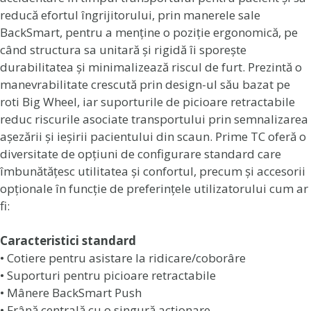
reducă efortul îngrijitorului, prin manerele sale
BackSmart, pentru a menține o poziție ergonomică, pe
când structura sa unitară și rigidă îi sporește
durabilitatea și minimalizează riscul de furt. Prezintă o
manevrabilitate crescută prin design-ul său bazat pe
roti Big Wheel, iar suporturile de picioare retractabile
reduc riscurile asociate transportului prin semnalizarea
așezării și ieșirii pacientului din scaun. Prime TC oferă o
diversitate de opțiuni de configurare standard care
îmbunătățesc utilitatea și confortul, precum și accesorii
opționale în funcție de preferințele utilizatorului cum ar
fi:
Caracteristici standard
• Cotiere pentru asistare la ridicare/coborâre
• Suporturi pentru picioare retractabile
• Mânere BackSmart Push
• Frână centrală cu o singură acționare