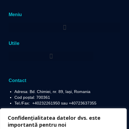
Meniu
Utile
Politica privind prelucrarea datelor cu caracter personal
Contact
Adresa: Bd. Chimiei, nr. 89, Iași, Romania
Cod poștal: 700361
Tel./Fax:
+40232261950 sau +40723637355
Email:
office@dacorumgrup.ro
Confidențialitatea datelor dvs. este
importantă pentru noi