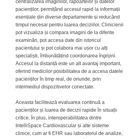
centralizarea imaginilor, rapoartelor și datelor
pacienților, permițând accesul rapid la informații
esențiale din diverse departamente și reducând
timpul necesar pentru luarea deciziilor. Clinicienii
pot vizualiza și compara imagini de la diferite
examinări, pot accesa date din istoricul
pacientului și pot colabora mai ușor cu alți
specialiști, îmbunătățind coordonarea îngrijirii.
Accesul la distanță este un alt avantaj important,
oferind medicilor posibilitatea de a accesa datele
pacienților în timp real, de oriunde, prin
intermediul dispozitivelor conectate.
Aceasta facilitează evaluarea continuă a
pacienților și luarea de decizii rapide în situații
critice. În plus, interoperabilitatea dintre
IntelliSpace Cardiovascular și alte sisteme
clinice, cum ar fi EHR sau laboratorul de analize,