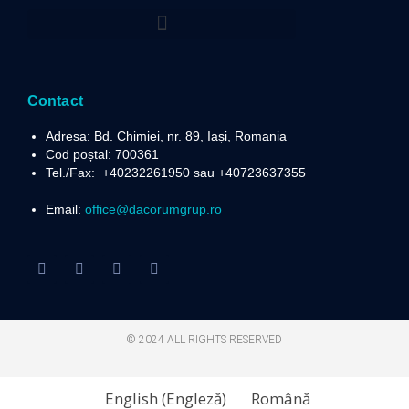
Politica privind prelucrarea datelor cu caracter personal
Contact
Adresa: Bd. Chimiei, nr. 89, Iași, Romania
Cod poștal: 700361
Tel./Fax:
+40232261950 sau +40723637355
Email:
office@dacorumgrup.ro
© 2024 ALL RIGHTS RESERVED​
English
(
Engleză
)
Română