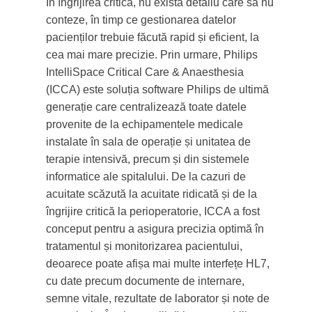
În îngrijirea critică, nu există detaliu care să nu
conteze, în timp ce gestionarea datelor
pacienților trebuie făcută rapid și eficient, la
cea mai mare precizie. Prin urmare, Philips
IntelliSpace Critical Care & Anaesthesia
(ICCA) este soluția software Philips de ultimă
generație care centralizează toate datele
provenite de la echipamentele medicale
instalate în sala de operație și unitatea de
terapie intensivă, precum și din sistemele
informatice ale spitalului. De la cazuri de
acuitate scăzută la acuitate ridicată și de la
îngrijire critică la perioperatorie, ICCA a fost
conceput pentru a asigura precizia optimă în
tratamentul și monitorizarea pacientului,
deoarece poate afișa mai multe interfețe HL7,
cu date precum documente de internare,
semne vitale, rezultate de laborator și note de