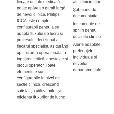
fiecare unitate medicală
ale clinicienilor
poate apărea o gamă largă
Șabloane de
de nevoi clinice, Philips
documentație
ICCA este complet
Instrumente de
configurabil pentru a se
sprijin pentru
adapta fluxului de lucru și
deciziile clinice
procesului decizional al
Alerte adaptate
fiecărui specialist, asigurând
preferințelor
optimizarea operațională în
individuale și
îngrijirea critică, anestezie și
nevoilor
blocul operator. Toate
departamentale
elementele sunt
configurabile la nivel de
secție clinică, crescând
satisfacția utilizatorilor și
eficiența fluxurilor de lucru: