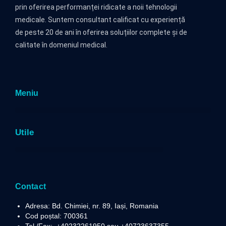
prin oferirea performanței ridicate a noii tehnologii
medicale. Suntem consultant calificat cu experiență
de peste 20 de ani în oferirea soluțiilor complete și de
calitate în domeniul medical.
Meniu
Utile
Politica privind prelucrarea datelor cu caracter personal
Contact
Adresa: Bd. Chimiei, nr. 89, Iași, Romania
Cod poștal: 700361