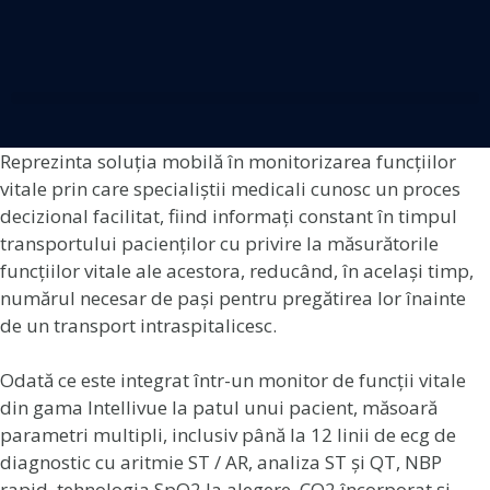
Reprezinta soluția mobilă în monitorizarea funcțiilor
vitale prin care specialiștii medicali cunosc un proces
decizional facilitat, fiind informați constant în timpul
transportului pacienților cu privire la măsurătorile
funcțiilor vitale ale acestora, reducând, în același timp,
numărul necesar de pași pentru pregătirea lor înainte
de un transport intraspitalicesc.
Odată ce este integrat într-un monitor de funcții vitale
din gama Intellivue la patul unui pacient, măsoară
parametri multipli, inclusiv până la 12 linii de ecg de
diagnostic cu aritmie ST / AR, analiza ST și QT, NBP
rapid, tehnologia SpO2 la alegere, CO2 încorporat și