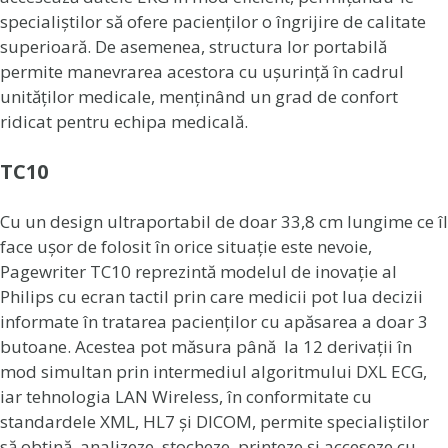
specialiștilor să ofere pacienților o îngrijire de calitate
superioară. De asemenea, structura lor portabilă
permite manevrarea acestora cu ușurință în cadrul
unităților medicale, menținând un grad de confort
ridicat pentru echipa medicală.
TC10
Cu un design ultraportabil de doar 33,8 cm lungime ce îl
face ușor de folosit în orice situație este nevoie,
Pagewriter TC10 reprezintă modelul de inovație al
Philips cu ecran tactil prin care medicii pot lua decizii
informate în tratarea pacienților cu apăsarea a doar 3
butoane. Acestea pot măsura până la 12 derivații în
mod simultan prin intermediul algoritmului DXL ECG,
iar tehnologia LAN Wireless, în conformitate cu
standardele XML, HL7 și DICOM, permite specialiștilor
să obțină, analizeze, stocheze, printeze și acceseze cu