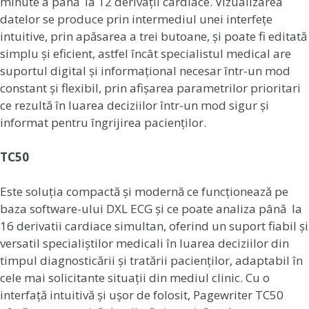
minute a până la 12 derivații cardiace. Vizualizarea
datelor se produce prin intermediul unei interfețe
intuitive, prin apăsarea a trei butoane, și poate fi editată
simplu și eficient, astfel încât specialistul medical are
suportul digital și informațional necesar într-un mod
constant și flexibil, prin afișarea parametrilor prioritari
ce rezultă în luarea deciziilor într-un mod sigur și
informat pentru îngrijirea pacienților.
TC50
Este soluția compactă și modernă ce funcționează pe
baza software-ului DXL ECG și ce poate analiza până la
16 derivatii cardiace simultan, oferind un suport fiabil și
versatil specialiștilor medicali în luarea deciziilor din
timpul diagnosticării și tratării pacienților, adaptabil în
cele mai solicitante situații din mediul clinic. Cu o
interfață intuitivă și ușor de folosit, Pagewriter TC50