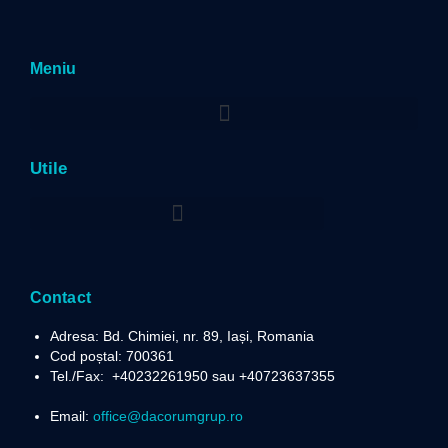
Meniu
Utile
Politica privind prelucrarea datelor cu caracter personal
Contact
Adresa: Bd. Chimiei, nr. 89, Iași, Romania
Cod poștal: 700361
Tel./Fax:
+40232261950 sau +40723637355
Email:
office@dacorumgrup.ro