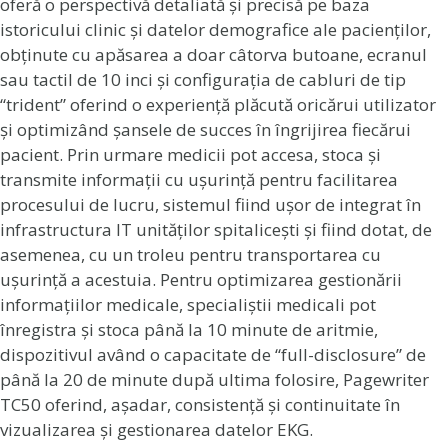
oferă o perspectivă detaliată și precisă pe baza
istoricului clinic și datelor demografice ale pacienților,
obținute cu apăsarea a doar câtorva butoane, ecranul
sau tactil de 10 inci și configurația de cabluri de tip
“trident” oferind o experiență plăcută oricărui utilizator
și optimizând șansele de succes în îngrijirea fiecărui
pacient. Prin urmare medicii pot accesa, stoca și
transmite informații cu ușurință pentru facilitarea
procesului de lucru, sistemul fiind ușor de integrat în
infrastructura IT unităților spitalicești și fiind dotat, de
asemenea, cu un troleu pentru transportarea cu
ușurință a acestuia. Pentru optimizarea gestionării
informațiilor medicale, specialiștii medicali pot
înregistra și stoca până la 10 minute de aritmie,
dispozitivul având o capacitate de “full-disclosure” de
până la 20 de minute după ultima folosire, Pagewriter
TC50 oferind, așadar, consistență și continuitate în
vizualizarea și gestionarea datelor EKG.