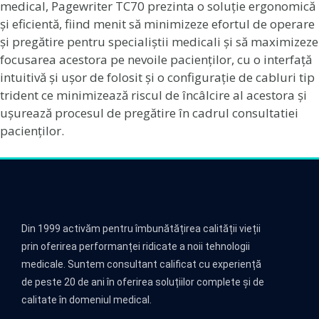
medical, Pagewriter TC70 prezinta o soluție ergonomică
și eficientă, fiind menit să minimizeze efortul de operare
și pregătire pentru specialiștii medicali și să maximizeze
focusarea acestora pe nevoile pacienților, cu o interfață
intuitivă și ușor de folosit și o configurație de cabluri tip
trident ce minimizează riscul de încâlcire al acestora și
ușurează procesul de pregătire în cadrul consultatiei
pacienților.
Din 1999 activăm pentru îmbunătățirea calității vieții
prin oferirea performanței ridicate a noii tehnologii
medicale. Suntem consultant calificat cu experiență
de peste 20 de ani în oferirea soluțiilor complete și de
calitate în domeniul medical.