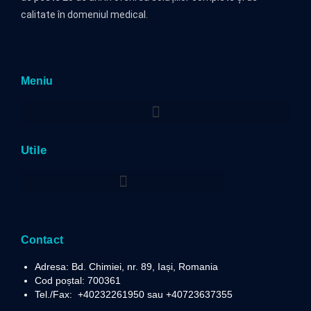
calitate în domeniul medical.
Meniu
Utile
Politica privind prelucrarea datelor cu caracter personal
Contact
Adresa: Bd. Chimiei, nr. 89, Iași, Romania
Cod poștal: 700361
Tel./Fax:
+40232261950 sau +40723637355