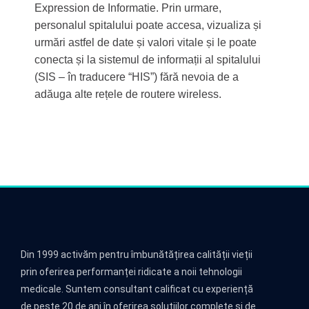
Expression de Informatie. Prin urmare,
personalul spitalului poate accesa, vizualiza și
urmări astfel de date și valori vitale și le poate
conecta și la sistemul de informații al spitalului
(SIS – în traducere “HIS”) fără nevoia de a
adăuga alte rețele de routere wireless.
Din 1999 activăm pentru îmbunătățirea calității vieții
prin oferirea performanței ridicate a noii tehnologii
medicale. Suntem consultant calificat cu experiență
de peste 20 de ani în oferirea soluțiilor complete și de