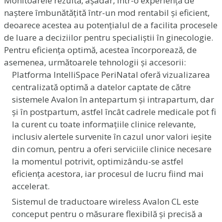
Monitoarele rezultă, așadar, într-o experiență de
naștere îmbunătățită într-un mod rentabil și eficient,
deoarece acestea au potențialul de a facilita procesele
de luare a deciziilor pentru specialiștii în ginecologie.
Pentru eficiența optimă, acestea încorporează, de
asemenea, următoarele tehnologii și accesorii:
Platforma IntelliSpace PeriNatal oferă vizualizarea
centralizată optimă a datelor captate de către
sistemele Avalon în antepartum și intrapartum, dar
și în postpartum, astfel încât cadrele medicale pot fi
la curent cu toate informațiile clinice relevante,
inclusiv alertele survenite în cazul unor valori ieșite
din comun, pentru a oferi serviciile clinice necesare
la momentul potrivit, optimizându-se astfel
eficiența acestora, iar procesul de lucru fiind mai
accelerat.
Sistemul de traductoare wireless Avalon CL este
conceput pentru o măsurare flexibilă și precisă a