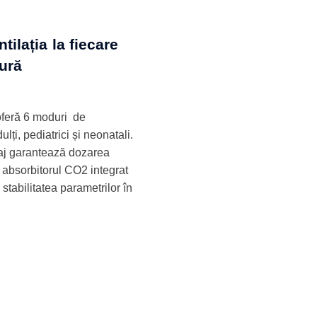
ilația la fiecare
gură
 oferă 6 moduri de
lți, pediatrici și neonatali.
caj garantează dozarea
e absorbitorul CO2 integrat
stabilitatea parametrilor în