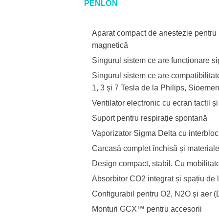
PENLON
Aparat compact de anestezie pentru
magnetică
Singurul sistem ce are funcționare 
Singurul sistem ce are compatibilita
1, 3 și 7 Tesla de la Philips, Sioem
Ventilator electronic cu ecran tactil ș
Suport pentru respirație spontană
Vaporizator Sigma Delta cu interbloca
Carcasă complet închisă și material
Design compact, stabil. Cu mobilitate
Absorbitor CO2 integrat și spațiu de 
Configurabil pentru O2, N2O și aer 
Monturi GCX™ pentru accesorii