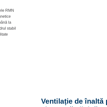
emele RMN
gnetice
până la
rul stabil
itate
Ventilație de înaltă 