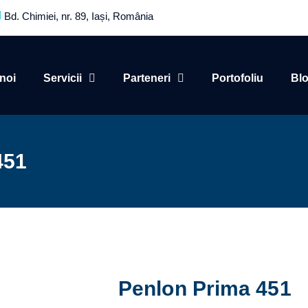
Bd. Chimiei, nr. 89, Iași, România
noi
Servicii
Parteneri
Portofoliu
Bl
451
Penlon Prima 451