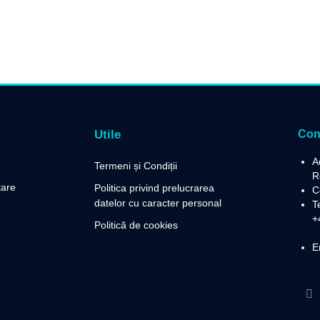
Utile
Con
A
Termeni și Condiții
R
tare
Politica privind prelucrarea
C
datelor cu caracter personal
T
+
Politică de cookies
E