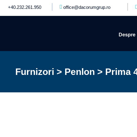
+40.232.261.950
office@dacorumgrup.ro
Despre 
Furnizori > Penlon > Prima 