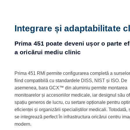
Integrare și adaptabilitate c
Prima 451 poate deveni ușor o parte ef
a oricărui mediu clinic
Prima 451 RMI permite configurarea completă a surselor
fiind compatibilă cu standardele DISS, NIST și ISO. De
asemenea, bara GCX™ din aluminiu permite montarea
monitoarelor și accesoriilor medicale, iar designul său o
spațiu generos de lucru, cu sertare opționale pentru opt
eficienței și organizării specialiștilor medicali. Totodată,
se integrează perfect în infrastructura oricărui centru ima
modern.