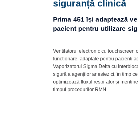
siguranță clinică
Prima 451 își adaptează vent
pacient pentru utilizare si
Ventilatorul electronic cu touchscreen
funcționare, adaptate pentru pacienți adu
Vaporizatorul Sigma Delta cu interblo
sigură a agenților anestezici, în timp c
optimizează fluxul respirator și menține 
timpul procedurilor RMN