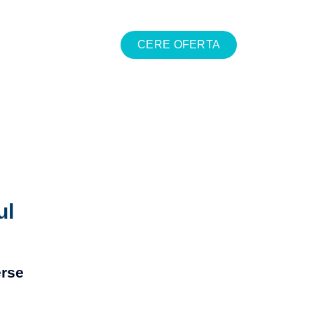
CERE OFERTA
ul
erse