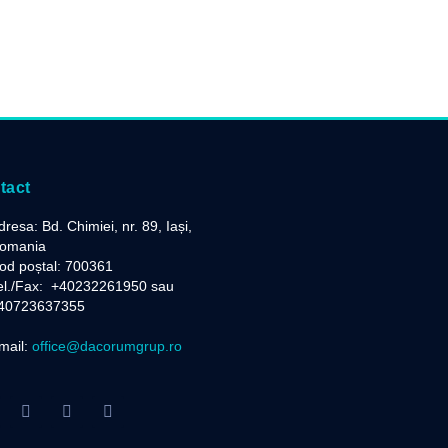
tact
dresa: Bd. Chimiei, nr. 89, Iași,
omania
od poștal: 700361
el./Fax:
+40232261950 sau
40723637355
mail:
office@dacorumgrup.ro