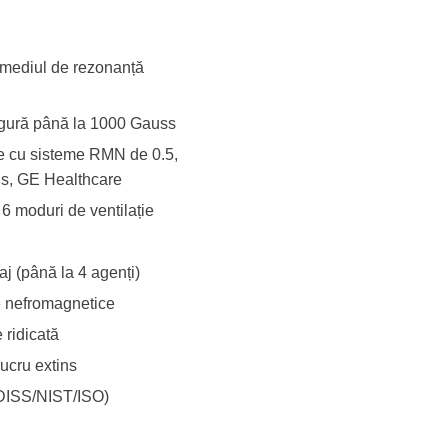
 mediul de rezonanță
sigură până la 1000 Gauss
te cu sisteme RMN de 0.5,
ens, GE Healthcare
i 6 moduri de ventilație
j (până la 4 agenți)
e nefromagnetice
 ridicată
lucru extins
(DISS/NIST/ISO)