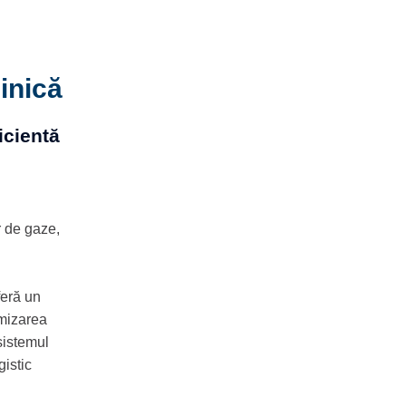
linică
icientă
 de gaze,
feră un
imizarea
 sistemul
gistic