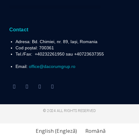
Politica privind prelucrarea datelor cu caracter personal
Contact
Adresa: Bd. Chimiei, nr. 89, Iași, Romania
Cod poștal: 700361
Tel./Fax:
+40232261950 sau +40723637355
Email:
office@dacorumgrup.ro
© 2024 ALL RIGHTS RESERVED​
English
(
Engleză
)
Română