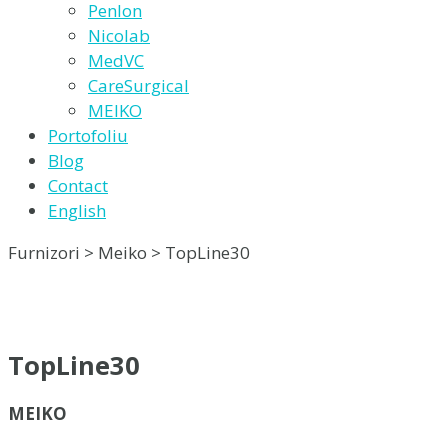
Penlon
Nicolab
MedVC
CareSurgical
MEIKO
Portofoliu
Blog
Contact
English
Furnizori > Meiko > TopLine30
TopLine30
MEIKO