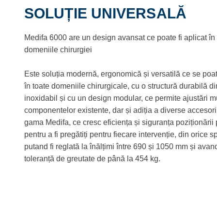
SOLUȚIE UNIVERSALĂ
Medifa 6000 are un design avansat ce poate fi aplicat în
domeniile chirurgiei
Este soluția modernă, ergonomică și versatilă ce se poa
în toate domeniile chirurgicale, cu o structură durabilă di
inoxidabil și cu un design modular, ce permite ajustări mu
componentelor existente, dar și adiția a diverse accesori
gama Medifa, ce cresc eficiența și siguranța poziționării 
pentru a fi pregătiți pentru fiecare intervenție, din orice sp
putand fi reglată la înălțimi între 690 și 1050 mm și avan
toleranță de greutate de până la 454 kg.