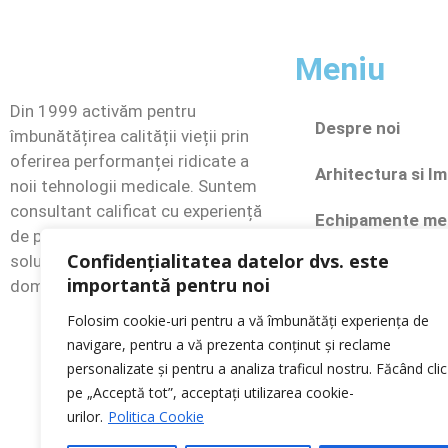
Meniu
Din 1999 activăm pentru
Despre noi
îmbunătățirea calității vieții prin
oferirea performanței ridicate a
Arhitectura si I
noii tehnologii medicale. Suntem
consultant calificat cu experiență
Echipamente me
de peste 20 de ani în oferirea
Confidențialitatea datelor dvs. este
soluțiilor complete și de calitate în
Gaze și fluide m
importantă pentru noi
domeniul medical.
Portofoliu
Folosim cookie-uri pentru a vă îmbunătăți experiența de
navigare, pentru a vă prezenta conținut și reclame
Blog
personalizate și pentru a analiza traficul nostru. Făcând clic
pe „Acceptă tot”, acceptați utilizarea cookie-
Contact
urilor.
Politica Cookie