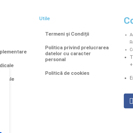
C
Utile
Termeni și Condiții
A
R
Politica privind prelucrarea
C
mplementare
datelor cu caracter
T
personal
+
dicale
Politică de cookies
E
edicale