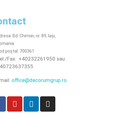
ontact
dresa: Bd. Chimiei, nr. 89, Iași,
omania
od poștal: 700361
el./Fax:
+40232261950 sau
40723637355
mail:
office@dacorumgrup.ro