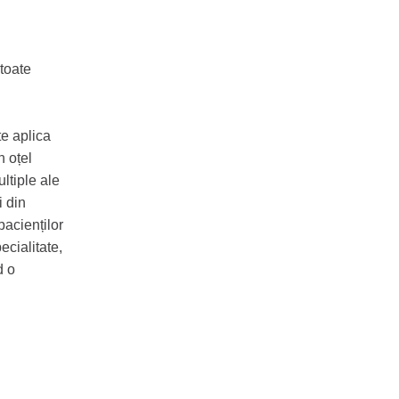
 toate
te aplica
n oțel
ltiple ale
i din
pacienților
ecialitate,
d o