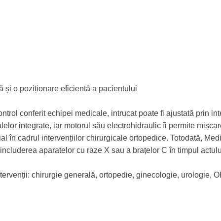
ă și o poziționare eficientă a pacientului
trol conferit echipei medicale, intrucat poate fi ajustată prin i
alelor integrate, iar motorul său electrohidraulic îi permite mișcar
ial în cadrul intervențiilor chirurgicale ortopedice. Totodată, Me
 includerea aparatelor cu raze X sau a brațelor C în timpul actul
tervenții: chirurgie generală, ortopedie, ginecologie, urologie, 