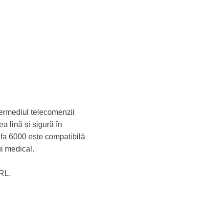
ntermediul telecomenzii
ea lină și sigură în
difa 6000 este compatibilă
ui medical.
ORL.