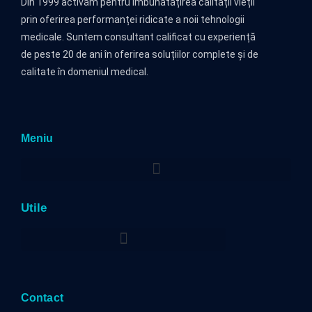
Din 1999 activăm pentru îmbunătățirea calității vieții
prin oferirea performanței ridicate a noii tehnologii
medicale. Suntem consultant calificat cu experiență
de peste 20 de ani în oferirea soluțiilor complete și de
calitate în domeniul medical.
Meniu
Utile
Politica privind prelucrarea datelor cu caracter personal
Contact