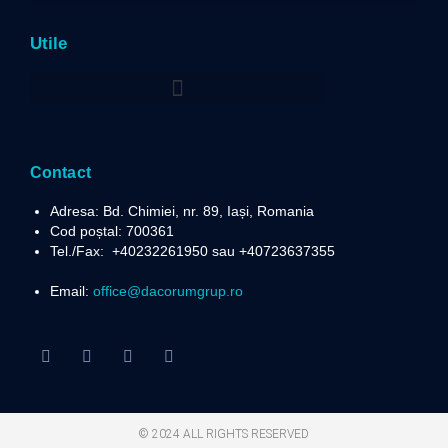
Utile
Politica privind prelucrarea datelor cu caracter personal
Contact
Adresa: Bd. Chimiei, nr. 89, Iași, Romania
Cod poștal: 700361
Tel./Fax:
+40232261950 sau +40723637355
Email:
office@dacorumgrup.ro
© 2024 ALL RIGHTS RESERVED​