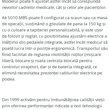
Modelul poate fi ajustat astfel încât să corespundă
nevoilor cadrelor medicale, cât și celor ale pacienților.
Ak 5010 MBS poate fi configurat ca scaun sau ca masa
de operații, susținând o greutate de pana la 150 kg și
cu o culoare a tapițeriei personalizabilă, și este ușor
de folosit și reglat, cu posibilitatea ajustării electrice a
înălțimii din pedalele integrate, astfel încât medicul să
poată lucra într-o poziție ergonomică. Transportul său
fiind facilitat de reglarea motilității roților (mișcare
liberă, blocare și roata centrala blocată pentru
controlul virajelor), dar și de bateria integrată, ce
elimină necesitatea prezenței cablurilor electrice pe
podea.
Din 1999 activăm pentru îmbunătățirea calității vieții
prin oferirea performanței ridicate a noii tehnologii