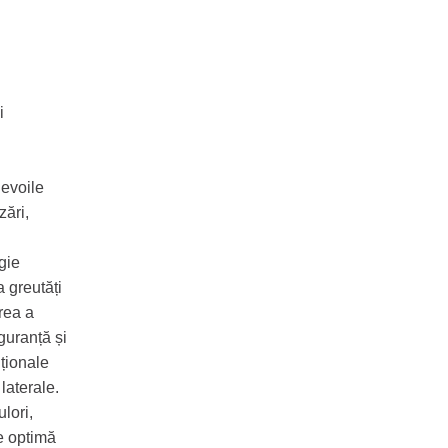
i
nevoile
zări,
gie
a greutăți
rea a
guranță și
iționale
 laterale.
lori,
ie optimă