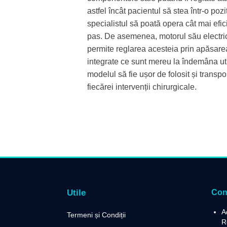
astfel încât pacientul să stea într-o pozi
specialistul să poată opera cât mai efic
pas. De asemenea, motorul său electric
permite reglarea acesteia prin apăsare
integrate ce sunt mereu la îndemâna uti
modelul să fie ușor de folosit și transpor
fiecărei intervenții chirurgicale.
Utile
Con
A
Termeni și Condiții
R