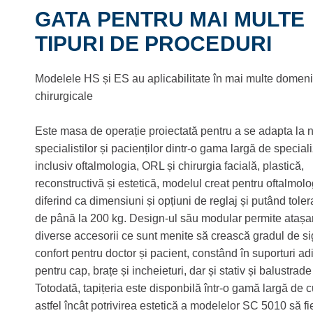
GATA PENTRU MAI MULTE
TIPURI DE PROCEDURI
Modelele HS și ES au aplicabilitate în mai multe domeni
chirurgicale
Este masa de operație proiectată pentru a se adapta la 
specialistilor și pacienților dintr-o gama largă de speciali
inclusiv oftalmologia, ORL și chirurgia facială, plastică,
reconstructivă și estetică, modelul creat pentru oftalmolo
diferind ca dimensiuni și opțiuni de reglaj și putând toler
de până la 200 kg. Design-ul său modular permite atașa
diverse accesorii ce sunt menite să crească gradul de si
confort pentru doctor și pacient, constând în suporturi ad
pentru cap, brațe și incheieturi, dar și stativ și balustrade
Totodată, tapițeria este disponbilă într-o gamă largă de cu
astfel încât potrivirea estetică a modelelor SC 5010 să f