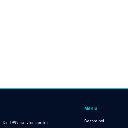
Meniu
Despre noi
Din 1999 activăm pentru