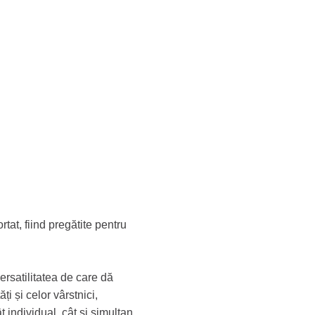
tat, fiind pregătite pentru
rsatilitatea de care dă
ți și celor vârstnici,
 individual, cât și simultan,