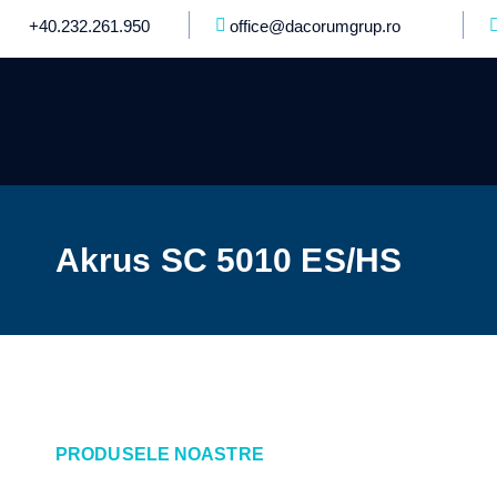
+40.232.261.950
office@dacorumgrup.ro
Akrus SC 5010 ES/HS
PRODUSELE NOASTRE