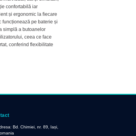
ție confortabilă iar
ient și ergonomic la fiecare
 funcționează pe baterie și
a simplă a butoanelor
lizatorului, ceea ce face
tat, conferind flexibilitate
tact
dresa: Bd. Chimiei, nr. 89, Iași,
omania