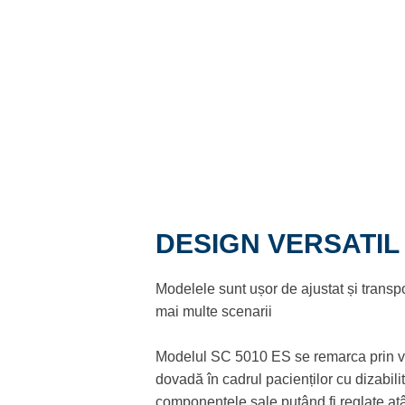
DESIGN VERSATIL
Modelele sunt ușor de ajustat și transpor
mai multe scenarii
Modelul SC 5010 ES se remarca prin ve
dovadă în cadrul pacienților cu dizabilită
componentele sale putând fi reglate atât